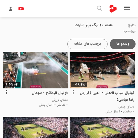
نتایج
هفته 20 لیگ برتر امارات
برچسب:
ویدیو ها
برچسب‌های مشابه
1:59:04
1:58:48
فوتبال شباب الاهلی - العین (گزارش
فوتبال البطائح - عجمان
رضا عباسی)
دنیای ورزش
0 نمایش
1 سال پیش
دنیای ورزش
0 نمایش
1 سال پیش