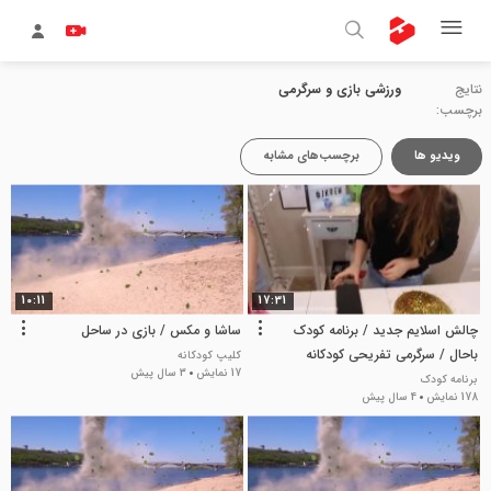
نتایج
ورزشی بازی و سرگرمی
برچسب:
ویدیو ها
برچسب‌های مشابه
10:11
17:31
چالش اسلایم جدید / برنامه کودک
ساشا و مکس / بازی در ساحل
باحال / سرگرمی تفریحی کودکانه
کلیپ کودکانه
17 نمایش
3 سال پیش
برنامه کودک
178 نمایش
4 سال پیش