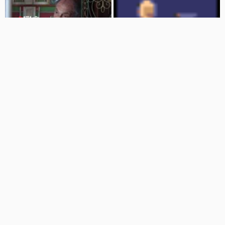
02:03
01:32
پاسخ های ایران و عراق به وزیر امور
اعتراف وزیرخارجه پهلوی به آینده
خارجه آمریکا
روشن ایران
اخبار تماشایی
اخبار تماشایی
17 نمایش
8 سال پیش
100 نمایش
8 سال پیش
00:21
02:43
هدف دشمن نابودی ایران است نه
علت استعفا ظریف با جزییات کامل
نظام و دولت
پغمان
756 نمایش
7 سال پیش
اخبار تماشایی
59 نمایش
8 سال پیش