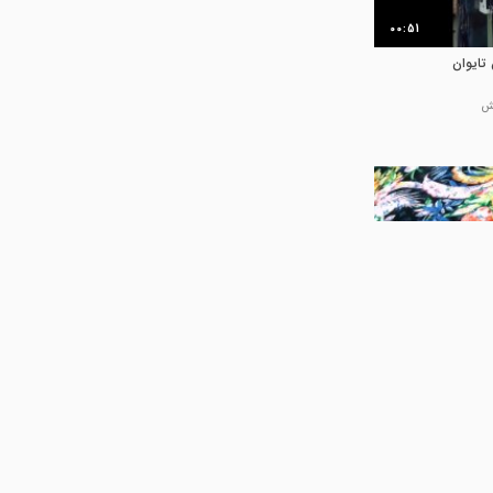
00:51
تایوان
00:16
ه دار دور
کاشانه