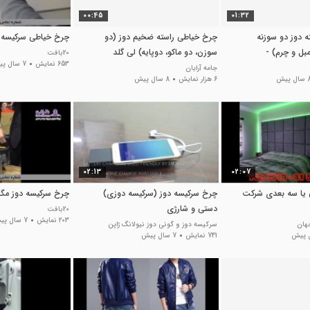
00:45
01:32
 دوز دو سوزنه
چرخ خیاطی راسته ضخیم دوز (دو
چرخ خیاطی سرکیسه 
بل و چرم) -
سوزن، دو ماکو، دوپایه) لی گلد
20بافت
653 نمایش
7 سال پیش
4420
جامه آرایان
ال پیش
6 هزار نمایش
8 سال پیش
02:13
02:07
یا سه بعدی شرکت
چرخ سرکیسه دوز (سرکیسه دوزی)
چرخ سرکیسه دوز مگا
دستی و شارژی
20بافت
203 نمایش
7 سال پیش
هان
سرکیسه دوز و گونی دوز نیولانگ ژاپن
741 نمایش
7 سال پیش