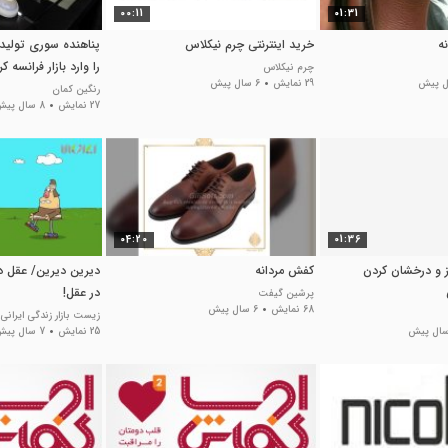
00:11
01:31
ه
خرید اینترنتی چرم نیکلاس
پناهنده سوری تولی
را وارد بازار فرانسه کر
چرم نیکلاس
29 نمایش
6 سال پیش
رنگین کمان
27 نمایش
8 سال پیش
04:20
01:36
ز و درخشان کردن
کفش مردانه
دیرین دیرین/ عقل 
در عقل!
پرشین گیفت
68 نمایش
6 سال پیش
زیست بازار زندگی ایرانی
25 نمایش
7 سال پیش