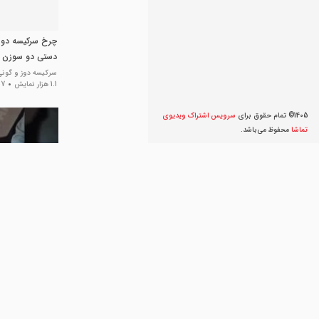
چرخ سرکیسه دوز
دستی دو سوزن
سرکیسه دوز و گونی 
1.1 هزار نمایش
7 سال پیش
1405© تمام حقوق برای
سرویس اشتراک ویديوی
تماشا
محفوظ می‌‌باشد.
بطر مناسب کفش LDENWHEEL
جامه آرایان
492 نمایش
8 سال پیش