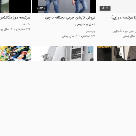
00:30
01:41
(سرکیسه دوزی)
فروش کاپشن چرمی بچگانه با چرم
سرکیسه دوز مگاتکس 
اصل و طبیعی
20بافت
342 نمایش
8 سال پیش
دوز نیولانگ ژاپن
چرمیس
664 نمایش
6 سال پیش
01:59
00:44
GO
چرخ سرکیسه دوز دستی و قابل حمل
روسری نخی حصیری لم
هماره با بالانسر
دست دوز 717
سرکیسه دوز و گونی دوز نیولانگ ژاپن
فروشگاه شال و روسری 
915 نمایش
7 سال پیش
77 نمایش
6 سال پیش