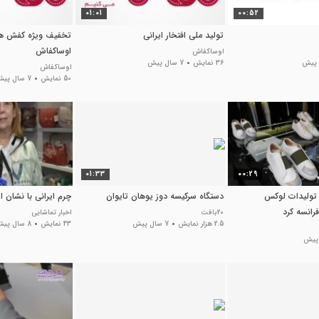
01:01
00:52
تولید ملی افتخار ایرانی
تخفیف ویژه کفش ه
اوساکفاش
اوساکفاش
36 نمایش
7 سال پیش
اوساکفاش
50 نمایش
7 سال پیش
01:33
00:29
تولیدات لوکس
دستگاه سرکیسه دوز یوهان تایوان
چرم ایرانی با نشان ای
فرانسه کرد
20بافت
اخبار تماشایی
2.5 هزار نمایش
7 سال پیش
43 نمایش
8 سال پیش