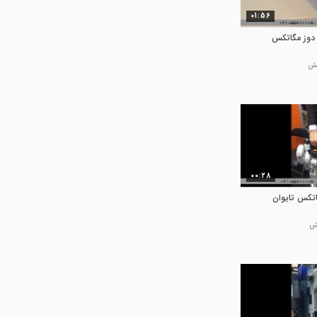
01:56
دوز مگاتکس
00:28
تکس تایوان