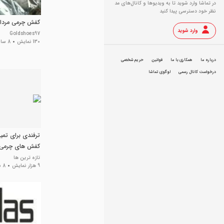
در تماشا وارد شوید تا به ویدیو‌ها و کانال‌های مد
نظر خود دسترسی پیدا کنید
کفش چرمی مردان
وارد شوید
Goldshoes97
130 نمایش
8 سال پیش
درباره ما
همکاری با ما
قوانین
حریم شخصی
درخواست کانال رسمی
لوگوی تماشا
ترفندی برای تمی
کفش های چرمی
تازه ترین ها
9 هزار نمایش
8 سال پیش