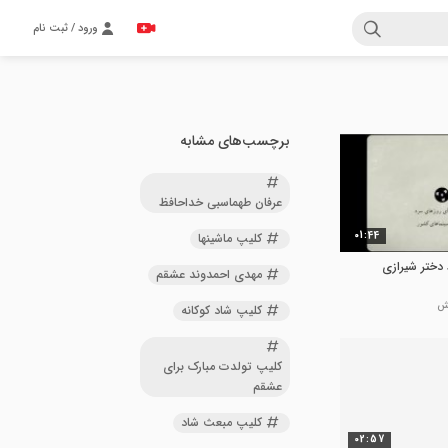
ورود / ثبت نام
برچسب‌های مشابه
عرفان طهماسبی خداحافظ
01:44
کلیپ ماشینها
 دختر شیرازی
مهدی احمدوند عشقم
کلیپ شاد کوکانه
کلیپ تولدت مبارک برای
عشقم
کلیپ مبعث شاد
02:57