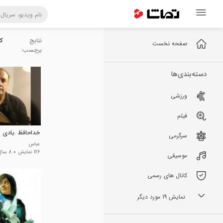
نتایج
ک
صفحه نخست
برچسب:
دسته‌بندی‌ها
ورزشی
فیلم
خداحافظ .یادی ا
سرگرمی
عباس
126 نمایش
8 سال پیش
موسیقی
کانال های رسمی
نمایش 19 مورد دیگر