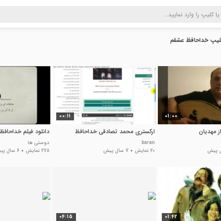
لیپ خداحافظ عشقم
00:11
01:00
ز مهدیان
ارکستری محمد تصادقی خداحافظ
دانلود فیلم خداحافظ
baran
دوستی ها
20 نمایش
7 سال پیش
278 نمایش
6 سال پیش
04:15
01:42