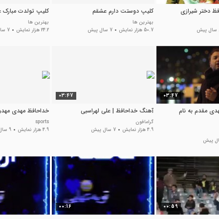
فظ دختر شیرازی
کلیپ دوستت دارم عشقم
کلیپ تولدت مبارک 
بهترین ها
بهترین ها
ش
50.7 هزار نمایش
7 سال پیش
24.2 هزار نمایش
7 سال پیش
03:47
03:47
دی مقدم به نام
آهنگ خداحافظ | علی لهراسبی
خداحافظ مهدی مهدو
گرامافون
sports
4.9 هزار نمایش
7 سال پیش
4.9 هزار نمایش
9 سال پیش
00:16
00:59