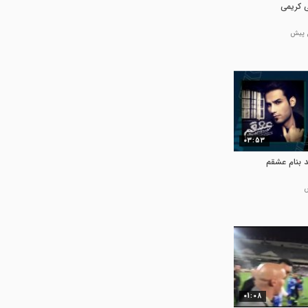
ی کریمی
03:53
 بنام عشقم
01:08