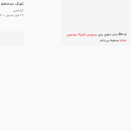
آهنگ خداحافظ از
گرامافون
2.2 هزار نمایش
7 سال پی
1405© تمام حقوق برای
سرویس اشتراک ویديوی
تماشا
محفوظ می‌‌باشد.
خداحافظی فرهاد 
اسپرت
5.4 هزار نمایش
9 سا