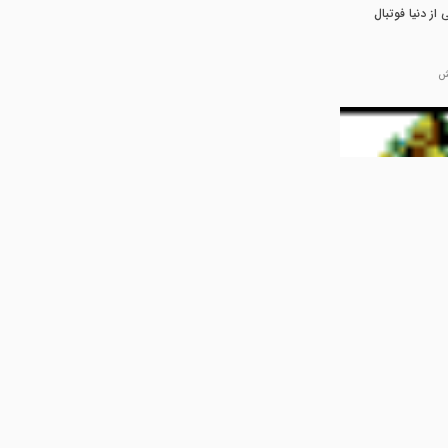
از دنیا فوتبال
09:51
فظ دختر
د
04:50