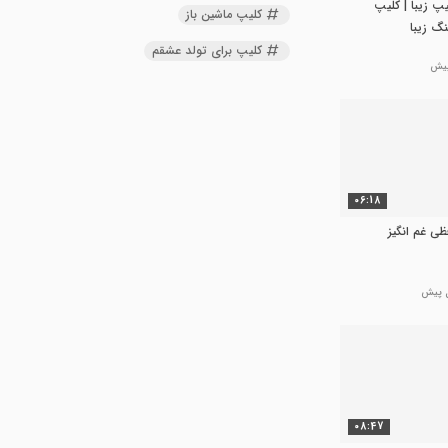
یپ زیبا | کلیپ
کلیپ ماشین باز
نگ زیبا
کلیپ برای تولد عشقم
06:18
ظی غم انگیز
08:47