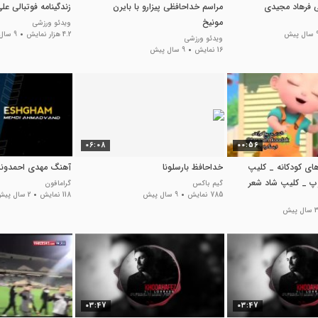
 فرهاد مجیدی
مراسم خداحافظی پیزارو با بایرن
زندگینامه فوتبالی عل
مونیخ
ویدئو ورزشی
ل پیش
4.2 هزار نمایش
9 سال پیش
ویدئو ورزشی
16 نمایش
9 سال پیش
06:08
00:56
های کودکانه _ کلیپ
خداحافظ بارسلونا
آهنگ مهدی احمدوند
توپ _ کلیپ شاد شعر
گیم باکس
گرامافون
785 نمایش
9 سال پیش
118 نمایش
2 سال پیش
سال پیش
03:47
03:47