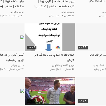
 خداحافظ دختر
برای عشقم عاطفه | کلیپ زیبا |
برای عشقم آزیتا | کل
کلیپ عاشقانه | عشقم | آهنگ زیبا
عاشقانه | عشقم | آه
دید
یوتیوب ایرانی
یوتیوب ایرانی
70 نمایش
4 سال پیش
2 هزار نمایش
4 سال پیش
00:06
00:58
 خراطها بنام
خداحافظ نا امیدی سلام زندگی دیل
کلیپی کامل از خداحاف
کارنگی
ژاوی از بارسلونا
ود آهنگ جدید
مرجع کالاهای دانلودی
دنیای ورزشی
سال پیش
18 نمایش
6 سال پیش
4.4 هزار نمایش
9 سال پیش
01:11
06:58