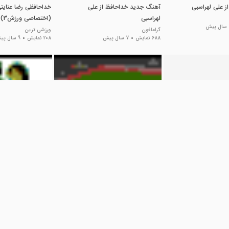
 علی لهراسبی
آهنگ جدید خداحافظ از علی
خداحافظی رضا عنایتی 
لهراسبی
(اختصاصی ورزش3)
ش
گرامافون
ورزشی ترین
688 نمایش
7 سال پیش
208 نمایش
9 سال پیش
05:39
02:06
مجیدی از فوتبال
پورتو 2004 4-4 بارسلونا 2006
فیلم سینمایی خدا حا
شیرازی / کمدی جدی
ورزشی
ل پیش
201 نمایش
9 سال پیش
Phoenix original
276 نمایش
6 سال پیش
03:59
09:51