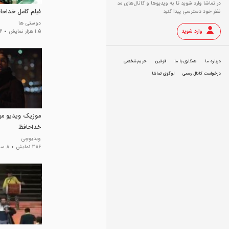
در تماشا وارد شوید تا به ویدیو‌ها و کانال‌های مد
فیلم کامل خداحا
نظر خود دسترسی پیدا کنید
دوستی ها
وارد شوید
1.5 هزار نمایش
6 سال پی
درباره ما
همکاری با ما
قوانین
حریم شخصی
درخواست کانال رسمی
لوگوی تماشا
موزیک ویدیو مه
خداحافظ
ویدیوچی
386 نمایش
8 سال پیش