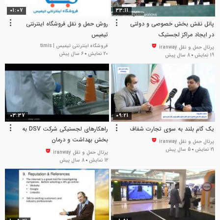
01:07
33:11
پانل نقش بخش خصوصی و دولتی
روش حمل و نقل فروشگاه اینترنتی
در ایجاد مراکز لجستیک
تیمیس
فروشگاه اینترنتی تیمیس | timis
پرتال حمل و نقل iranway
20 نمایش
6 سال پیش
19 نمایش
8 سال پیش
03:37
09:21
یک گام بلند به سوی تجارت شفاف
راهکارهای لجستیکی شرکت DSV به
بخش بهداشت و درمان
پرتال حمل و نقل iranway
21 نمایش
5 سال پیش
پرتال حمل و نقل iranway
12 نمایش
8 سال پیش