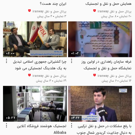
همایش حمل و نقل و لجستیک
ایران چند هست؟
پرتال حمل و نقل iranway
پرتال حمل و نقل iranway
20 نمایش
8 سال پیش
3 نمایش
4 سال پیش
06:00
01:02
غرفه سازمان راهداری در اولین روز
چرا کشتیرانی جمهوری اسلامی تبدیل
نمایشگاه حمل و نقل و لجستیک
به یک هلدینگ لجستیکی می شود
پرتال حمل و نقل iranway
پرتال حمل و نقل iranway
14 نمایش
6 سال پیش
29 نمایش
3 سال پیش
05:27
03:22
با رفع مشکلات در حمل و نقل ترکیبی
لجستیک هوشمند فروشگاه آنلاین
به دنبال جذابیت کریدور شمال جنوب
Alibaba