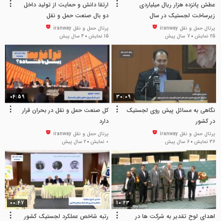
عطش پانزده هزار ریال میلیاردی
ارتقا دانش و حمایت از تولید داخل
زیرساخت لجستیک در سال
دو بال صنعت حمل و نقل
پرتال حمل و نقل iranway
پرتال حمل و نقل iranway
25 نمایش
7 سال پیش
15 نمایش
4 سال پیش
04:59
30:09
نگاهی به مسائل پیش روی لجستیک
کل صنعت حمل و نقل در بحران قرار
در کشور
دارد
پرتال حمل و نقل iranway
پرتال حمل و نقل iranway
36 نمایش
6 سال پیش
0 نمایش
2 سال پیش
00:47
10:23
اهدای لوح تقدیر به شرکت ها در
رتبه شاخص عملکرد لجستیک کشور