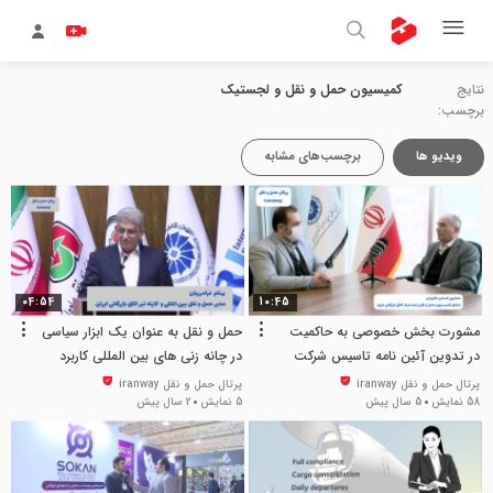
نتایج
کمیسیون حمل و نقل و لجستیک
برچسب:
ویدیو ها
برچسب‌های مشابه
04:54
10:45
مشورت بخش خصوصی به حاکمیت
حمل و نقل به عنوان یک ابزار سیاسی
در تدوین آئین نامه تاسیس شرکت
در چانه زنی های بین المللی کاربرد
های لجستیکی
دارد
پرتال حمل و نقل iranway
پرتال حمل و نقل iranway
58 نمایش
5 سال پیش
5 نمایش
2 سال پیش