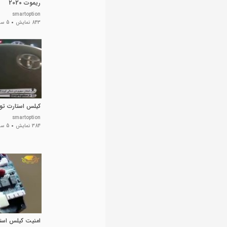
ریموت 2020
smartoption
843 نمایش
5 سال پیش
کیلس استارت تویو
smartoption
384 نمایش
5 سال پیش
امنیت کیلس است