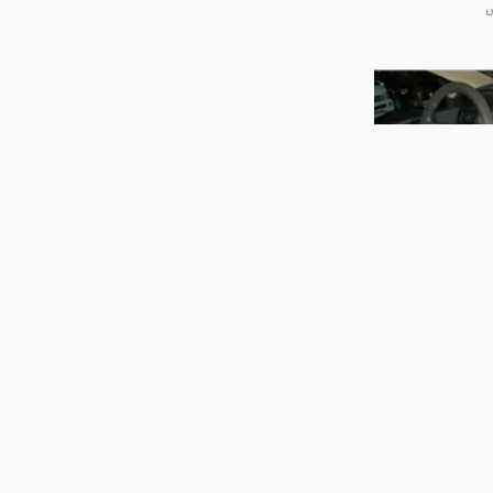
00:53
کیلس استارت جک J4 - ماهان
وازم جانبی خودرو
00:49
کیلس استارت برلیانس ۳۲۰ - ماهان