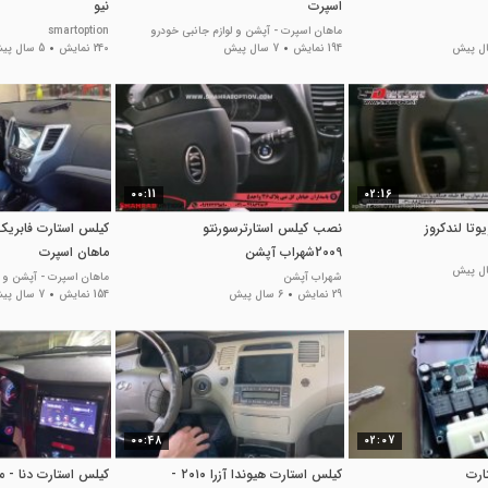
اسپرت
نیو
ماهان اسپرت - آپشن و لوازم جانبی خودرو
smartoption
194 نمایش
7 سال پیش
240 نمایش
5 سال پیش
00:11
02:16
تا لندکروز
نصب کیلس استارترسورنتو
کیلس استارت فابریک
2009شهراب آپشن
ماهان اسپرت
شهراب آپشن
ماهان اسپرت - آپشن و ل
29 نمایش
6 سال پیش
154 نمایش
7 سال پیش
00:48
02:07
ارت
کیلس استارت هیوندا آزرا ۲۰۱۰ -
کیلس استارت دنا - م