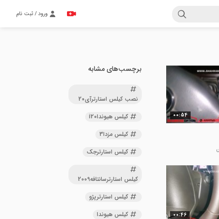
ورود / ثبت نام
برچسب‌های مشابه
نصب کیلس استارترآی20
00:54
کیلس هیونداi20
کیلس مزدا3
کیلس استارترجک
کیلس استارترسانتافه2009
کیلس استارترپژو
کیلس هیوندا
00:46