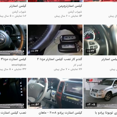
کیلس استارترچرمن
کیلس استارتر
شهراب آپشن
شهراب آپشن
54 نمایش
6 سال پیش
102 نمایش
5 سال پیش
00:42
00:42
لس استارتر
گندم کار نصب کیلس استارتر مزدا 2
کیلس استارت مزدا3 نیو
گندم کار
smartoption
126 نمایش
7 سال پیش
232 نمایش
5 سال پیش
00:52
03:05
 تویوتا پرادو با
کیلس استارت پرادو ۲۰۰۸ - ماهان