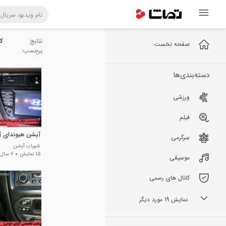
نتایج
کی
صفحه نخست
برچسب:
دسته‌بندی‌ها
ورزشی
فیلم
آپشن هیوندای آی
سرگرمی
شهراب آپشن
15 نمایش
6 سال پیش
موسیقی
کانال های رسمی
نمایش 19 مورد دیگر