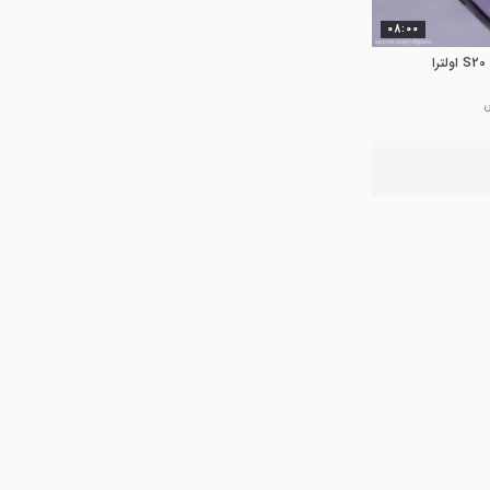
08:00
03:04
مقایسه گلکسی نوت 8 و گلکسی