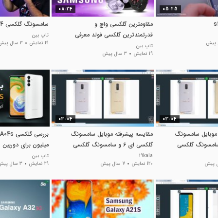
08:24
05:25
مقاومترین گلکسی واچ و
سامسونگ گلکسی S24 اینه؟
قدرتمندترین گلکسی فولد معرفی
تاپ بین
41 نمایش
3 سال پیش
شدند
تاپ بین
19 نمایش
3 سال پیش
03:04
03:04
 موبایل سامسونگ
مقایسه پیشرفته موبایل سامسونگ
 ای 6 و سامسونگ گلکسی
گلکسی ای 6 و سامسونگ گلکسی
میلیون برای دوربین 50 مگاپیکسلی!
ای 6 پلاس
19kala
تاپ بین
120 نمایش
7 سال پیش
29 نمایش
3 سال پیش