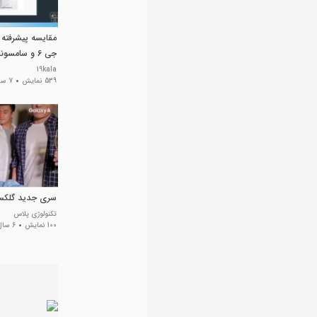
مقایسه پیشرفته
جی 6 و سامسونگ گلکسی ای 6
19kala
539 نمایش
7 سال پیش
سری جدید گلکسی A سال 
تکنولوژی پلاس
100 نمایش
6 سال پیش