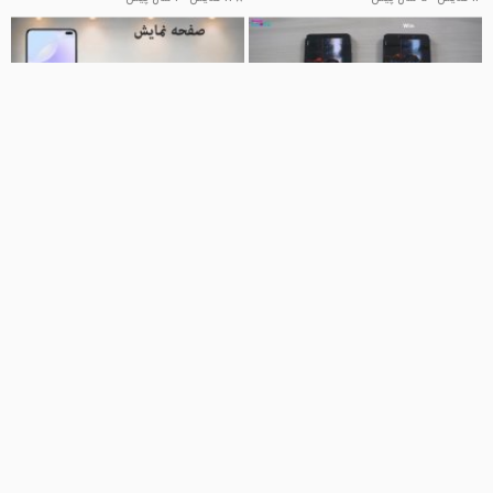
03:06
05:05
تست سرعت و دوربین گوشی
خرید گوشی شیائومی Redmi K30
شیائومی Poco F1 و Vivo V11 Pro
5G | بهترین گوشی های 5G
شیائومی
برترین
مجله علمی آموزشی اینترنتی مگ روز
232 نمایش
7 سال پیش
71 نمایش
6 سال پیش
06:53
15:27
مقایسه کامل دو گوشی آیفون 11 پرو
آنباکس و نگاه نزدیک به گوشی پوکو
مکس و گلکسی نوت 10 پلاس 5G را
اف 5 | Poco F5
ببینید
مجله ماگرتا
تاپ بین
194 نمایش
6 سال پیش
84 نمایش
3 سال پیش