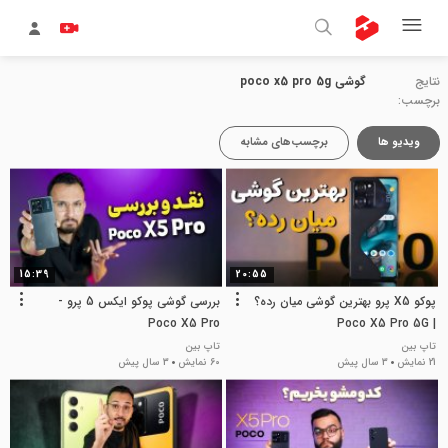
نتایج
گوشی poco x5 pro 5g
برچسب:
ویدیو ها
برچسب‌های مشابه
15:39
20:55
پوکو X5 پرو بهترین گوشی میان رده؟
بررسی گوشی پوکو ایکس 5 پرو -
Poco X5 Pro
| Poco X5 Pro 5G
تاپ بین
تاپ بین
21 نمایش
3 سال پیش
60 نمایش
3 سال پیش