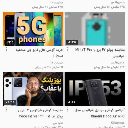
خاص‌باکس
بهترین ها
175 نمایش
5 سال پیش
345 نمایش
4 سال پیش
11:37
04:35
مقایسه پوکو F2 پرو با Mi 10T Pro
خرید گوشی های فایو جی منطقیه
شیائومی
اصلا؟ !
خاص‌باکس
بهترین ها
263 نمایش
5 سال پیش
91 نمایش
4 سال پیش
08:39
01:56
آنباکس گوشی موبایل شیائومی مدل
مقایسه گوشی شیائومی 13 تی و
Xiaomi Poco X3 NFC
پوکو اف 5 - Poco F5 vs 13T
Kalaomaa
تاپ بین
12 نمایش
5 سال پیش
238 نمایش
2 سال پیش