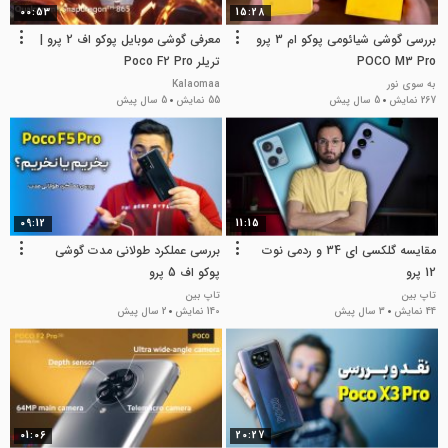
00:53
15:28
بررسی گوشی شیائومی پوکو ام 3 پرو
معرفی گوشی موبایل پوکو اف 2 پرو |
POCO M3 Pro
تریلر Poco F2 Pro
به سوی نور
Kalaomaa
267 نمایش
5 سال پیش
55 نمایش
5 سال پیش
09:12
11:15
مقایسه گلکسی ای 34 و ردمی نوت
بررسی عملکرد طولانی مدت گوشی
12 پرو
پوکو اف 5 پرو
تاپ بین
تاپ بین
44 نمایش
3 سال پیش
140 نمایش
2 سال پیش
01:06
20:27