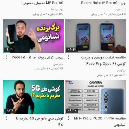
جی | Redmi Note 12 Pro 5G
M4 Pro 5G معمولی معمولی!
تاپ بین
بهترین ها
1.5 هزار نمایش
2 سال پیش
230 نمایش
4 سال پیش
14:31
05:41
مقایسه کیفیت دوربین و سرعت
بررسی گوشی پوکو اف 5 - Poco F5
گوشی Oppo F9 و Poco F1
تاپ بین
56 نمایش
2 سال پیش
برترین
71 نمایش
7 سال پیش
11:37
04:30
مقایسه POCO F2 Pro با Mi 10 Pro
گوشی های فایو جی 5G بخریم یا
شیائومی
نه؟!