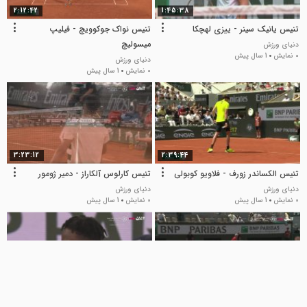
2:12:42
1:45:38
تنیس یانیک سینر - ییزی لهچکا
تنیس نواک جوکوویچ - فیلیپ
میسولیچ
دنیای ورزش
0 نمایش
1 سال پیش
دنیای ورزش
0 نمایش
1 سال پیش
3:23:12
2:39:44
تنیس الکساندر زورف - فلاویو کوبولی
تنیس کارلوس آلکاراز - دمیر ژومور
دنیای ورزش
دنیای ورزش
0 نمایش
1 سال پیش
0 نمایش
1 سال پیش
3:16:52
2:59:55
تنیس کوئنتین هالیس - هولگر رونه
تنیس گائل مونفیس - جک دریپر