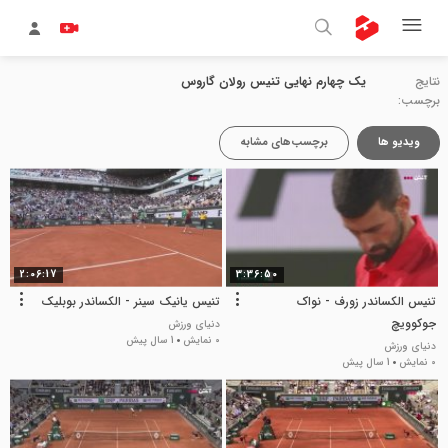
نتایج
یک چهارم نهایی تنیس رولان گاروس
برچسب:
ویدیو ها
برچسب‌های مشابه
2:06:17
3:36:50
تنیس الکساندر زورف - نواک
تنیس یانیک سینر - الکساندر بوبلیک
جوکوویچ
دنیای ورزش
0 نمایش
1 سال پیش
دنیای ورزش
0 نمایش
1 سال پیش