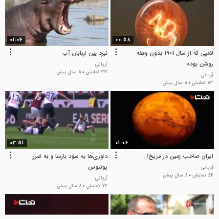
01:04
00:58
لامپی که از سال 1901 بدون وقفه
نبرد بین اربابان آب
روشن بوده
آریانی
321 نمایش
8 سال پیش
آریانی
83 نمایش
8 سال پیش
03:51
01:06
ایران صاحب زمین در مریخ!
داوری‌ها به سود بارسا و به ضرر
یونتوس
آریانی
84 نمایش
8 سال پیش
آریانی
73 نمایش
8 سال پیش