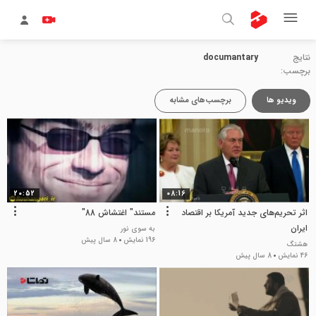
نتایج
documantary
برچسب:
ویدیو ها
برچسب‌های مشابه
20:52
08:16
اثر تحریم‌های جدید آمریکا بر اقتصاد
مستند" اغتشاش 88"
ایران
به سوی نور
196 نمایش
8 سال پیش
هشتگ
46 نمایش
8 سال پیش