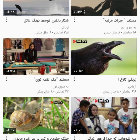
01:28
01:33
مستند " میراث مرثیه"
شکار دلفین توسط نهنگ قاتل
به سوی نور
آریانی
56 نمایش
8 سال پیش
381 نمایش
8 سال پیش
02:48
00:56
زرنگی کلاغ !
مستند "یک لقمه نون"
آریانی
به سوی نور
696 نمایش
8 سال پیش
43 نمایش
8 سال پیش
01:40
06:04
سه قلوهایی که جدا از هم زندگی
جنگ حلزون و کرم بر سر زنده ماندن