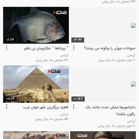
646 نمایش
8 سال پیش
01:24
03:42
حیوانات جهان را چگونه می بینند؟
" پیراناها " شکارچیان بی نظیر
آریانی
آریانی
1.1 هزار نمایش
8 سال پیش
147 نمایش
8 سال پیش
08:13
00:57
دایناسورها ممکن است مانند یک
قاهره بزرگترین شهر جهان عرب
راکون باشند!
آریانی
154 نمایش
8 سال پیش
آریانی
2.1 هزار نمایش
8 سال پیش