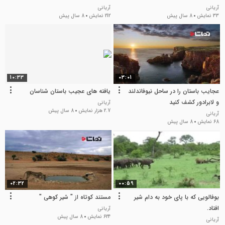
آریانی
آریانی
33 نمایش
8 سال پیش
212 نمایش
8 سال پیش
10:33
03:01
عجایب باستان را در ساحل نیوفاندلند
یافته های عجیب باستان شناسان
و لابرادور کشف کنید
آریانی
2.7 هزار نمایش
8 سال پیش
آریانی
68 نمایش
8 سال پیش
02:32
00:59
بوفالویی که با پای خود به دام شیر
مستند کوتاه از " شیر کوهی "
افتاد.
آریانی
624 نمایش
8 سال پیش
آریانی