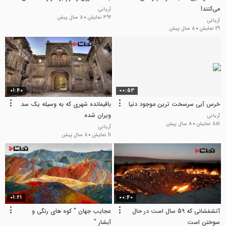
می‌کنند!
آریانی
392 نمایش
8 سال پیش
آریانی
29 نمایش
8 سال پیش
01:40
00:53
خرس آبی سرسخت ترین موجود دنیا
باقیمانده شهری که به وسیله یک سد
ویران شده
آریانی
881 نمایش
8 سال پیش
آریانی
11 نمایش
8 سال پیش
01:21
00:40
آتشفشانی که 59 سال است در حال
عجایب جهان " کوه های رنگی و
سوختن است
آبشار "