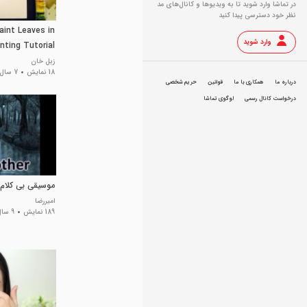
در تماشا وارد شوید تا به ویدیو‌ها و کانال‌های مد
نظر خود دسترسی پیدا کنید
aint Leaves in
وارد شوید
nting Tutorial
for Beginners
زبل خان
18 نمایش
7 سال پیش
درباره ما
همکاری با ما
قوانین
حریم شخصی
درخواست کانال رسمی
لوگوی تماشا
موسیقی بی کلام ainy Mother
امیررضا
189 نمایش
9 سال پیش