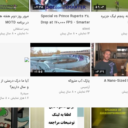
07:35
59:03
ته پنجم لیگ جزیره
.38 Special vs Prince Ruperts
مرور روز دوم هفته ه
Drop at 170,000 FPS - Smarter
در برنامه MOTD
Every Day 169
silent
پسر استقلالی
14 نمایش
8 سال پیش
10 نمایش
8 سال پیش
01:55
03:39
A Nano-Sized 
پارک آب متروکه
آیا ما درک درستی از
و سال داریم؟
آرتمیس
33 نمایش
8 سال پیش
سیندرلا
1.7 هزار نمایش
8 سال پیش