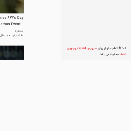
as1997's Day
homas Event -
eptember 2011
سیندرلا
10 نمایش
8 سال پیش
1405© تمام حقوق برای
سرویس اشتراک ویديوی
تماشا
محفوظ می‌‌باشد.
روز شمار عاشقی
رنگین کمان
182 نمایش
8 سال پیش