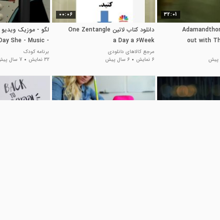
00:06
32:01
Adamandthom
دانلود کتاب لاتین One Zentangle
لگو - موزیک ویدیو ر
 Day She - Music
a Day a 6Week
out with T
Video
S
مرجع کالاهای دانلودی
برنامه کودک
6 نمایش
6 سال پیش
32 نمایش
7 سال پیش
06:39
01:36
 of School vs Last
First Day of School vs Last
hool! Alisha Marie
Day of School! Alisha Marie
سیندرلا
سیندرلا
42 نمایش
8 سال پیش
39 نمایش
8 سال پیش