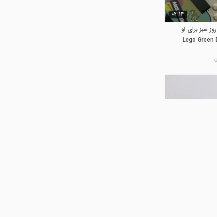
02:14
وز سبز برای او
- Lego Green
06:39
First Day
Day of Sc