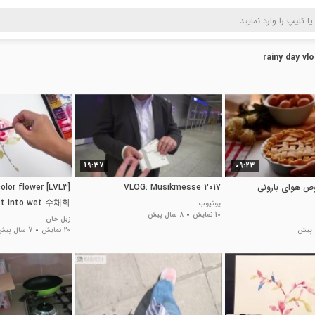
rainy day vl
19:37
09:23
ص هوای بارونی
VLOG: Musikmesse 2017
tercolor flower
wet into wet 수채화
یوتیوب
10 نمایش
8 سال پیش
水彩畫
زبل خان
20 نمایش
7 سال پیش