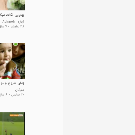
بهترین نکات می
آچاره | Achareh
38 نمایش
7 سال پیش
زمان شروع و نوع
مهرگان
30 نمایش
8 سال پیش