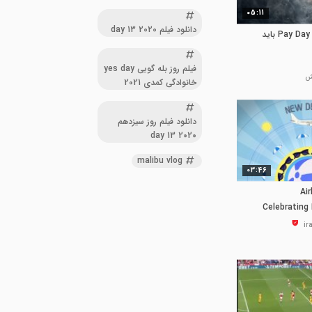
05:11
دانلود فیلم day 13 2020
هر چه درباره بازی Pay Day 3 باید
فیلم روز بله گویی yes day
خانوادگی کمدی 2021
دانلود فیلم روز سیزدهم
day 13 2020
malibu vlog
03:46
Ai
Celebrating 
Aviation