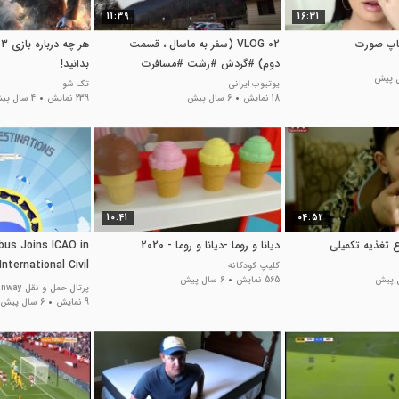
11:39
16:31
کاپ صورت
VLOG 02 (سفر به ماسال ، قسمت
دوم) #گردش #رشت #مسافرت
بدانید!
#طبیعتگردی
یوتیوب ایرانی
تک شو
18 نمایش
6 سال پیش
239 نمایش
4 سال پیش
10:41
04:52
 تغذیه تکمیلی
دیانا و روما -دیانا و روما - 2020
rbus Joins ICAO in
International Civil
کلیپ کودکانه
565 نمایش
6 سال پیش
 Day - 7 December
پرتال حمل و نقل iranway
9 نمایش
2015
6 سال پیش