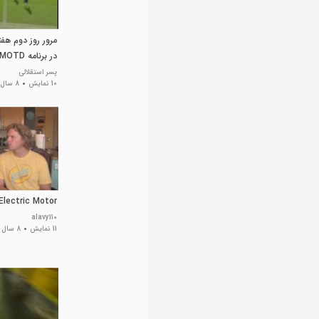
مرور روز دوم هف
در برنامه MOTD
پسر استقلالی
10 نمایش
8 سال پیش
Electric Motor
alavy110
11 نمایش
8 سال پیش