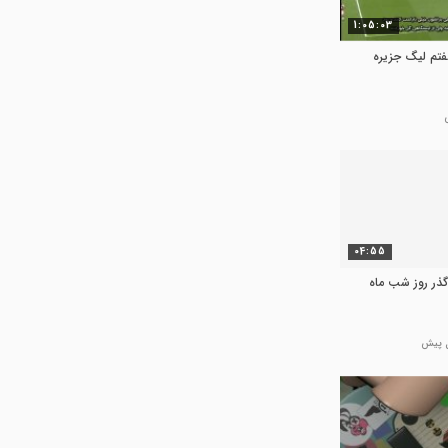
1:05:03
فتم لیگ جزیره
04:55
 گذر روز شب ماه