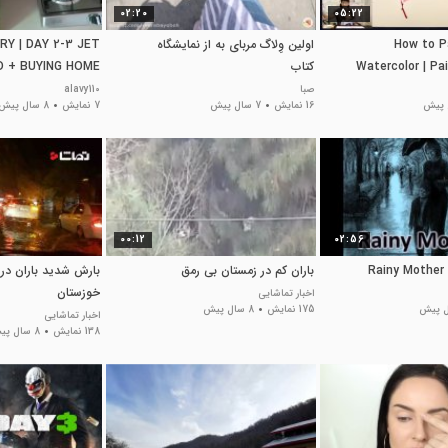
02:20
05:22
How to P
اولین وِلاگ مربای به از نمایشگاه
RY | DAY 2-3 JET
Watercolor | Pai
کتاب
D + BUYING HOME
ELECTRONICS
صبا
alavy110
16 نمایش
7 سال پیش
7 نمایش
8 سال پیش
00:12
02:56
R
باران کم در زمستان بی رمق
بارش شدید باران در
خوزستان
اخبار تماشایی
175 نمایش
8 سال پیش
اخبار تماشایی
138 نمایش
8 سال پیش