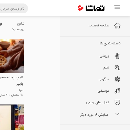
نتایج
og
صفحه نخست
برچسب:
دسته‌بندی‌ها
ورزشی
فیلم
کلیپ زیبا مخصو
سرگرمی
پاییز
موسیقی
صبا
90 نمایش
4 سال پیش
کانال های رسمی
نمایش 19 مورد دیگر