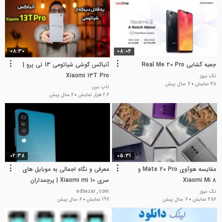
08:30
08:04
جعبه گشایی Real Me 20 Pro
آنباکس گوشی شیائومی 13 تی پرو |
Xiaomi 13T Pro
تک نیوز
48 نمایش
7 سال پیش
تاپ بین
2.6 هزار نمایش
2 سال پیش
02:38
05:31
مقایسه هوآوی Mate 20 Pro و
معرفی و نگاه اجمالی به موبایل های
Xiaomi Mi 8
سری Xiaomi mi 10 | پرچمداران
جدید شیائومی
تک نیوز
edbazar_com
486 نمایش
7 سال پیش
197 نمایش
6 سال پیش