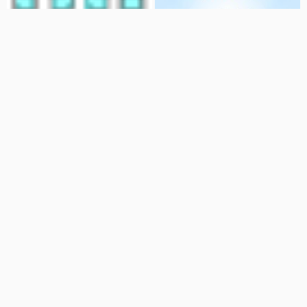
02:00
00:07
اپدیت اندروید 10 برای xiaomi
مقایسه گوشی های Xiaomi miA2,
Huawei P smart,Samsung A30
redmi note 5 pro
و Xiaomi Note6 Pro
فروشگاه فایل
19kala
147 نمایش
6 سال پیش
96 نمایش
7 سال پیش
04:55
06:38
بررسی و معرفی Xiaomi Redmi
بررسی و معرفی Xiaomi Redmi
Note 6 Pro
Note 5 Pro
فروشگاه بابست
فروشگاه بابست
244 نمایش
7 سال پیش
2.7 هزار نمایش
7 سال پیش