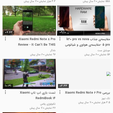
558 نمایش
2 سال پیش
3.3 هزار نمایش
7 سال پیش
07:43
09:10
مقایسه‌ی جذاب k20 pro vs nova
Xiaomi Redmi Note 8 Pro
5 pro -مقایسه‌ی هواوی و شیائومی
Review - It Can't Be THIS
Good!
موبایل ست
دادگر
56 نمایش
6 سال پیش
96 نمایش
6 سال پیش
10:31
03:33
بررسی Xiaomi Redmi Note 6 Pro
تست بازی لپ تاپ Xiaomi
RedmiBook 14
تک نیوز
3.5 هزار نمایش
7 سال پیش
تکنولوژی پلاس
36 نمایش
7 سال پیش