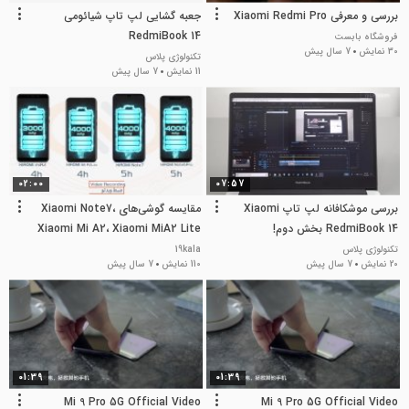
بررسی و معرفی Xiaomi Redmi Pro
جعبه گشایی لپ تاپ شیائومی
RedmiBook 14
فروشگاه بابست
30 نمایش
7 سال پیش
تکنولوژی پلاس
11 نمایش
7 سال پیش
02:00
07:57
بررسی موشکافانه لپ تاپ Xiaomi
مقایسه‌ گوشی‌های Xiaomi Note7،
RedmiBook 14 بخش دوم!
Xiaomi Mi A2، Xiaomi MiA2 Lite
و Xiaomi Note6 Pro
تکنولوژی پلاس
19kala
20 نمایش
7 سال پیش
110 نمایش
7 سال پیش
01:39
01:39
Mi 9 Pro 5G Official Video
Mi 9 Pro 5G Official Video