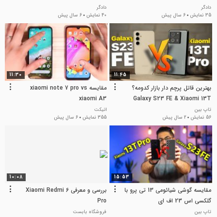
دادگر
دادگر
35 نمایش
6 سال پیش
40 نمایش
6 سال پیش
11:30
11:45
بهترین قاتل پرچم‌ دار بازار کدومه؟
مقایسه xiaomi note 7 pro vs
xiaomi A3
Galaxy S23 FE & Xiaomi 13T
Pro
تاپ بین
اتیکت
56 نمایش
2 سال پیش
355 نمایش
6 سال پیش
10:08
15:53
مقایسه گوشی شیائومی 13 تی پرو با
بررسی و معرفی Xiaomi Redmi 6
گلکسی اس 23 اف ای
Pro
تاپ بین
فروشگاه بابست