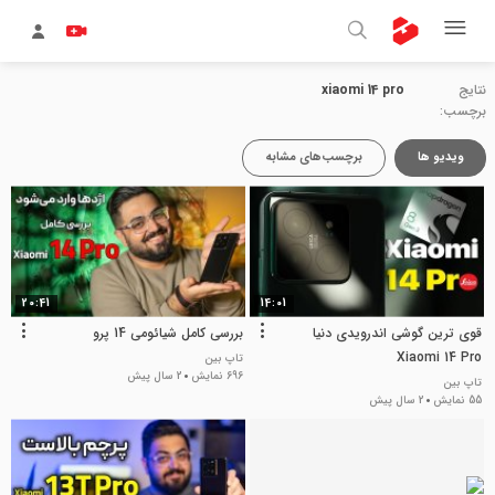
نتایج
xiaomi 14 pro
برچسب:
ویدیو ها
برچسب‌های مشابه
20:41
14:01
قوی‌ ترین گوشی اندرویدی دنیا
بررسی کامل شیائومی 14 پرو
Xiaomi 14 Pro
تاپ بین
696 نمایش
2 سال پیش
تاپ بین
55 نمایش
2 سال پیش