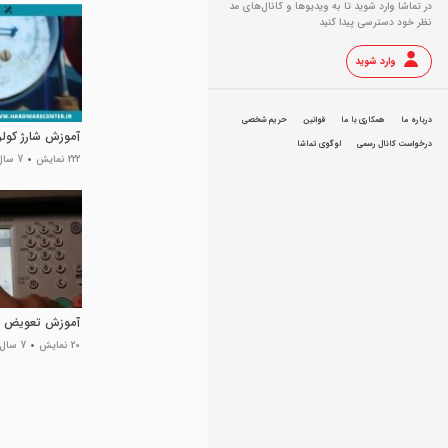
در تماشا وارد شوید تا به ویدیو‌ها و کانال‌های مد
نظر خود دسترسی پیدا کنید
وارد شوید
درباره ما
همکاری با ما
قوانین
حریم شخصی
آموزش شارژ کولر
درخواست کانال رسمی
لوگوی تماشا
222 نمایش
7 سال پیش
آموزش تعویض تو
20 نمایش
7 سال پیش