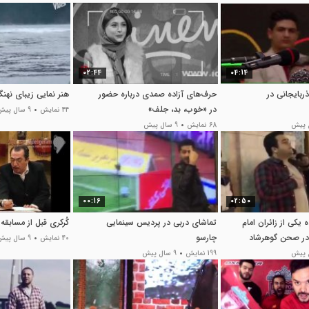
02:44
04:14
ربایجانى در
حرف‌های آزاده صمدی درباره حضور
هنر نمایی زیبای نهن
در «خوب، بد، جلف»
44 نمایش
9 سال پیش
68 نمایش
9 سال پیش
00:16
02:50
 یکی از زائران امام
تماشای دربی در پردیس سینمایی
کُرکری قبل از مسابقه 
 در صحن گوهرشاد
چارسو
40 نمایش
9 سال پیش
199 نمایش
9 سال پیش