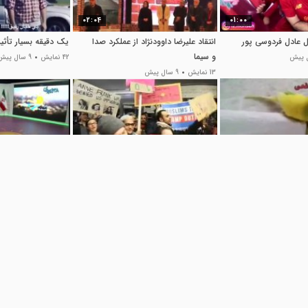
02:04
01:00
 عادل فردوسی پور
انتقاد علیرضا داوودنژاد از عملکرد صدا
یک دقیقه بسیار تأثیر
و سیما
42 نمایش
9 سال پیش
13 نمایش
9 سال پیش
00:52
01:00
میمیرم
اعلام وقت اذان در فرودگاه
حرکت عجیب علی ضیا
سن‌فرانسیسکو
تلویزیون
11 نمایش
9 سال پیش
48 نمایش
9 سال پیش
01:10
01:24
 از نگاه یک اوتیسم
اگر مهاجرین به آمریکا نمی رفتند، چه
پاسخ پولاد کیمیایی 