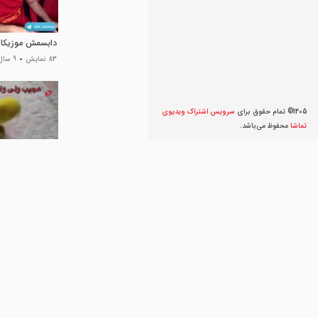
دابسمش موزیکال
83 نمایش
9 سال پیش
1405© تمام حقوق برای
سرویس اشتراک ویديوی
تماشا
محفوظ می‌‌باشد.
من بعد رفتن تو 
403 نمایش
9 سال پیش
یک دقیقه دنیا را