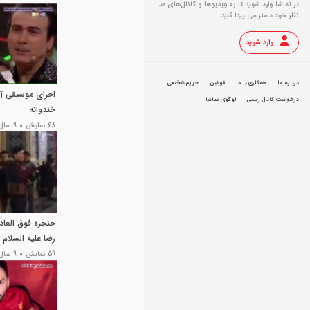
در تماشا وارد شوید تا به ویدیو‌ها و کانال‌های مد
نظر خود دسترسی پیدا کنید
وارد شوید
درباره ما
همکاری با ما
قوانین
حریم شخصی
اجراى موسیقى آذ
درخواست کانال رسمی
لوگوی تماشا
خندوانه
68 نمایش
9 سال پیش
حنجره فوق العاده
رضا علیه السلام
59 نمایش
9 سال پیش