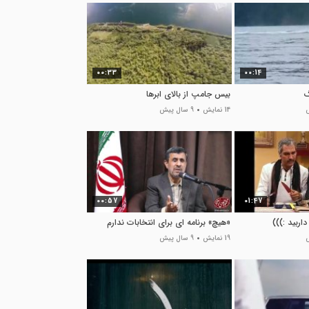
00:33
00:14
گ
بیس جامپ از بالای ابرها
14 نمایش
9 سال پیش
00:57
01:47
داربید :)))
«هیچ» برنامه ای برای انتخابات ندارم
19 نمایش
9 سال پیش