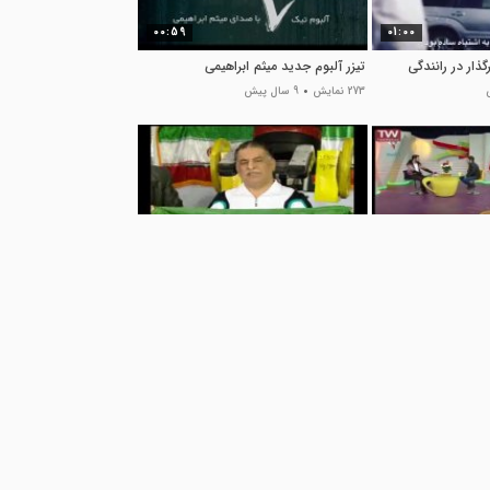
00:59
01:00
گذار در رانندگی
تیزر آلبوم جدید میثم ابراهیمی
273 نمایش
9 سال پیش
02:15
01:50
ء روی آنتن
خم شدن پولادهای آهنین در برابر
اراده هاشمی مقدم
17 نمایش
9 سال پیش
01:23
00:56
به زهرمار گفتنش
گل وحید امیر به تراکتور سازی