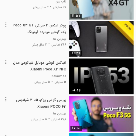
تاپ بین
122 نمایش
3 سال پیش
11:57
پوکو ایکس 3 جی‌تی Poco X3 GT
یک گوشی میانرده گیمینگ
بهترین ها
368 نمایش
4 سال پیش
16:29
آنباکس گوشی موبایل شیائومی مدل
Xiaomi Poco X3 NFC
Kalaomaa
12 نمایش
5 سال پیش
01:56
بررسی گوشی پوکو اف 3 شیائومی
Xiaomi POCO F3
بهترین ها
386 نمایش
5 سال پیش
17:10