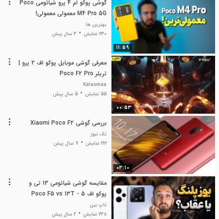
گوشی پوکو ام 4 پرو شیائومی Poco
M4 Pro 5G معمولی معمولی!
بهترین ها
230 نمایش
4 سال پیش
11:59
معرفی گوشی موبایل پوکو اف 2 پرو |
تریلر Poco F2 Pro
Kalaomaa
55 نمایش
5 سال پیش
00:53
بررسی گوشی Xiaomi Poco F2
تک نیوز
212 نمایش
7 سال پیش
03:10
مقایسه گوشی شیائومی 13 تی و
پوکو اف 5 - Poco F5 vs 13T
تاپ بین
238 نمایش
2 سال پیش