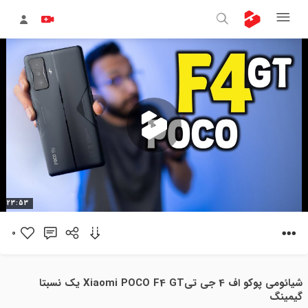
پخش
23:53
ویدیو
0
شیائومی پوکو اف 4 جی تیXiaomi POCO F4 GT یک نسبتا
گیمینگ