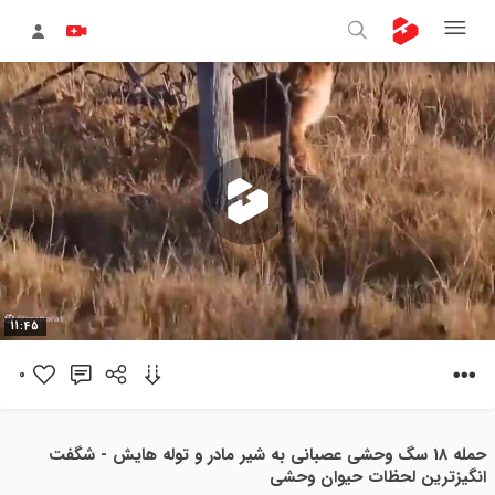
پخش
11:45
ویدیو
0
حمله 18 سگ وحشی عصبانی به شیر مادر و توله هایش - شگفت
انگیزترین لحظات حیوان وحشی