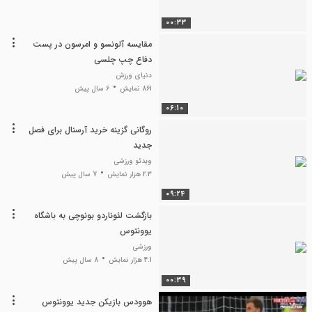
00:33
مقایسه آلونسو و امرسون در پست
دفاع چپ چلسی
دنیای ورزش
861 نمایش
6 سال پیش
06:10
روگانی گزینه خرید آرسنال برای فصل
جدید
ویدئو ورزشی
2.3 هزار نمایش
7 سال پیش
09:24
بازگشت لئوناردو بونوچی به باشگاه
یوونتوس
ورزشی
4.1 هزار نمایش
8 سال پیش
00:39
هوودس بازیکن جدید یوونتوس