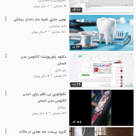
کامپیوتری و مخابراتی
72 نمایش
7 سال پیش
03:10
بومی سازی شبیه ساز دندان پزشکی
اخبار تماشایی
500 نمایش
3 سال پیش
01:42
دانلود پاورپوینت آناتومی بدن
انسان
مهر فایل
17 نمایش
5 سال پیش
00:19
تکنولوژی بی نظیر برای دیدن
آناتومی بدن انسان
سیگنال
187 نمایش
8 سال پیش
02:58
کاربرد پرینت سه بعدی در ماکت