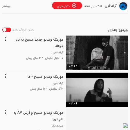
گرامافون
382 دنبال کننده
دنبال کردن
ویدیو بعدی
پخش خودکار بعدی
موزیک ویدیو جدید مسیح به نام
مچاله
گرامافون
1.7 هزار نمایش
4 سال پیش
03:29
موزیک ویدیو مسیح - ما
گرامافون
570 نمایش
5 سال پیش
03:06
موزیک ویدیو مسیح و آرش AP به
نام دریا
بیرموزیک