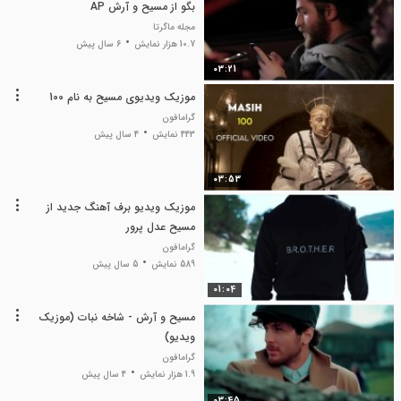
بگو از مسیح و آرش AP
مجله ماگرتا
10.7 هزار نمایش
6 سال پیش
03:21
موزیک ویدیوی مسیح به نام 100
گرامافون
443 نمایش
4 سال پیش
03:53
موزیک ویدیو برف آهنگ جدید از
مسیح عدل پرور
گرامافون
589 نمایش
5 سال پیش
01:04
مسیح و آرش - شاخه نبات (موزیک
ویدیو)
گرامافون
1.9 هزار نمایش
4 سال پیش
03:45