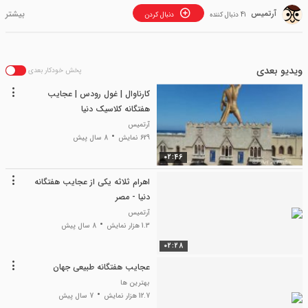
آرتمیس
41 دنبال کننده
دنبال کردن
ویدیو بعدی
پخش خودکار بعدی
کارناوال | غول رودس | عجایب
هفتگانه کلاسیک دنیا
آرتمیس
629 نمایش
8 سال پیش
02:46
اهرام ثلاثه یکی از عجایب هفتگانه
دنیا - مصر
آرتمیس
1.3 هزار نمایش
8 سال پیش
02:28
عجایب هفتگانه طبیعی جهان
بهترین ها
12.7 هزار نمایش
7 سال پیش