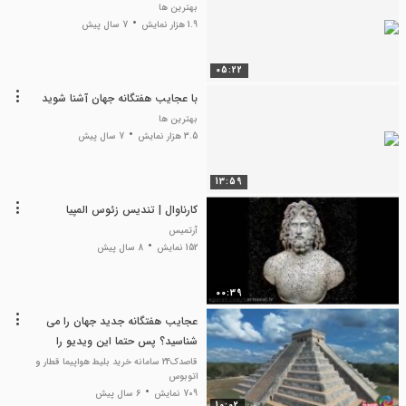
بهترین ها
1.9 هزار نمایش
7 سال پیش
05:22
با عجایب هفتگانه جهان آشنا شوید
بهترین ها
3.5 هزار نمایش
7 سال پیش
13:59
کارناوال | تندیس زئوس المپیا
آرتمیس
152 نمایش
8 سال پیش
00:39
عجایب هفتگانه جدید جهان را می
شناسید؟ پس حتما این ویدیو را
ببینید
قاصدک24 سامانه خرید بلیط هواپیما قطار و
اتوبوس
709 نمایش
6 سال پیش
10:02