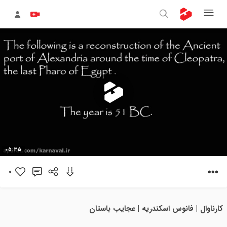
پخش
05:35
ویدیو
0
کارناوال | فانوس اسکندریه | عجایب باستان