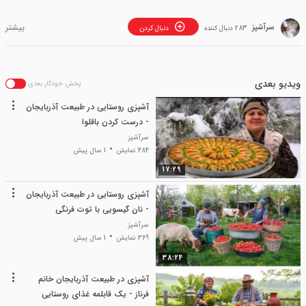
سرآشپز
283 دنبال کننده
دنبال کردن
ویدیو بعدی
پخش خودکار بعدی
آشپزی روستایی در طبیعت آذربایجان
- درست کردن باقلوا
سرآشپز
484 نمایش
1 سال پیش
17:29
آشپزی روستایی در طبیعت آذربایجان
- نان گیسویی با توت فرنگی
سرآشپز
369 نمایش
1 سال پیش
38:24
آشپزی در طبیعت آذربایجان خانم
فرناز - یک قابلمه غذای روستایی