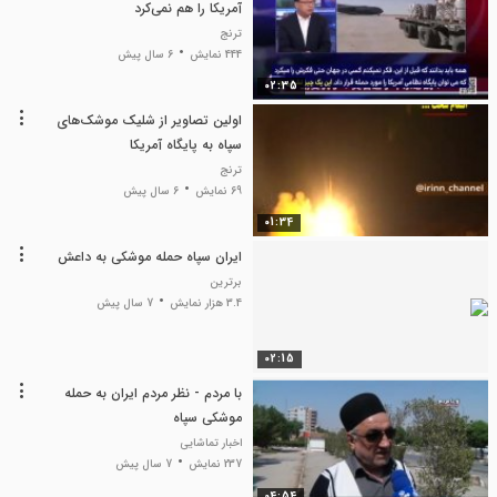
آمریکا را هم نمی‌کرد
ترنج
444 نمایش
6 سال پیش
02:35
اولین تصاویر از شلیک موشک‌های
سپاه به پایگاه آمریکا
ترنج
69 نمایش
6 سال پیش
01:34
ایران سپاه حمله موشکی به داعش
برترین
3.4 هزار نمایش
7 سال پیش
02:15
با مردم - نظر مردم ایران به حمله
موشکی سپاه
اخبار تماشایی
237 نمایش
7 سال پیش
04:54