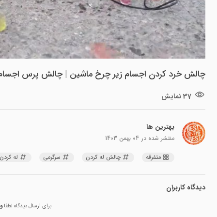
چالش خرد کردن اجسام زیر چرخ ماشین | چالش پرس اجسام
37 نمایش
بهترین ها
منتشر شده در
04 بهمن 1403
متفرقه
چالش له کردن
سرگرمی
له کردن
دیدگاه کاربران
برای ارسال دیدگاه لطفا
و