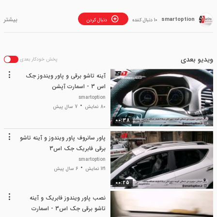
smartoption
10 دنبال کننده
دنبال کردن
ویدیو بعدی
پخش خودکار بعدی
آینه تاشو برقی و پاور ویندوز جک
اس 3 - اسمارت آپشن
smartoption
80 نمایش
7 سال پیش
00:38
پاور سانروف پاور ویندوز و آینه تاشو
برقی فابریک جک اس3
smartoption
121 نمایش
6 سال پیش
00:25
نصب پاور ویندوز فابریک و آینه
تاشو برقی جک اس3 - اسمارت