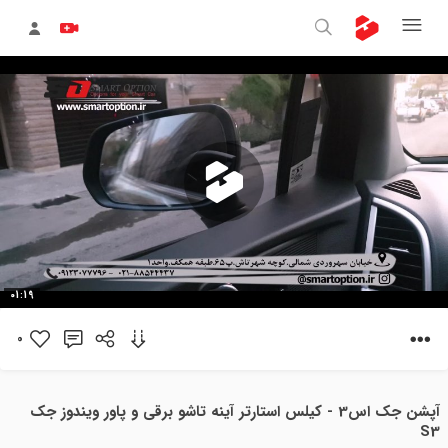
پخش
01:19
ویدیو
0
آپشن جک اس3 - کیلس استارتر آینه تاشو برقی و پاور ویندوز جک
S3