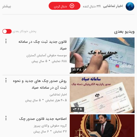
اخبار تماشایی
319 دنبال کننده
دنبال کردن
ویدیو بعدی
پخش خودکار بعدی
قانون جدید ثبت چک در سامانه
صیاد
موسسه حقوقی آسایش گستران
688 نمایش
5 سال پیش
01:38
روش صدور چک های جدید و نحوه
ثبت آن در سامانه صیاد
اخبار تماشایی
40.5 هزار نمایش
5 سال پیش
03:25
اصلاحیه جدید قانون صدور چک
گروه حقوقی وکلای پیروز
37 نمایش
6 سال پیش