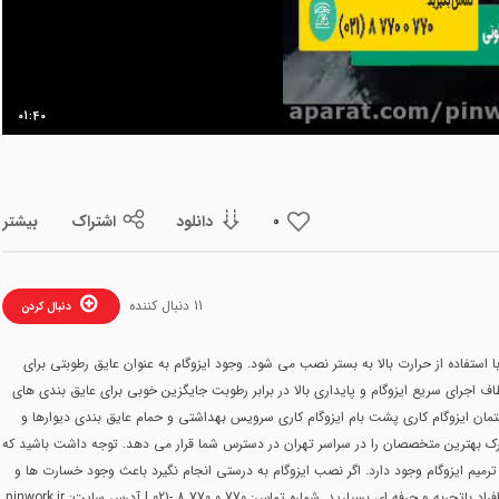
ویدیو
01:40
دانلود
اشتراک
بیشتر
0
11 دنبال کننده
دنبال کردن
استفاده از حرارت بالا به بستر نصب می شود. وجود ایزوگام به عنوان عایق رطوبتی برای
اجرای سریع ایزوگام و پایداری بالا در برابر رطوبت جایگزین خوبی برای عایق بندی های
ختمان ایزوگام کاری پشت بام ایزوگام کاری سرویس بهداشتی و حمام عایق بندی دیوارها و
ورک بهترین متخصصان را در سراسر تهران در دسترس شما قرار می دهد. توجه داشت باشید که
عویض ایزوگام یا ترمیم ایزوگام وجود دارد. اگر نصب ایزوگام به درستی انجام نگیرد باعث وجود خسارت ها و
رید. شماره تماس: 770 0 770 8 -021 | آدرس سایت: pinwork.ir