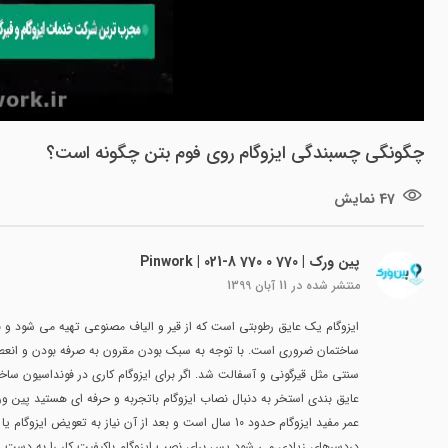
چگونگی چسبندگی ایزوگام روی فوم بتن چگونه است؟
47 نمایش
پین ورک | Pinwork | 021-8 770 0 770
منتشر شده در
11 آبان 1399
ایزوگام یک عایق رطوبتی است که از قیر و الیاف مصنوعی تهیه می شود و با 
ساختمان ضروری است. با توجه به سبک بودن مقرون به صرفه بودن و انعطاف 
سنتی مثل قیرگونی و آسفالت شد. اگر برای ایزوگام کاری در فونداسیون سا
عایق بندی استخر به دنبال نصاب ایزوگام باتجربه و حرفه ای هستید پین 
عمر مفید ایزوگام حدود 10 سال است و بعد از آن نیاز به ت
دردسرهای زیادی می شود پس برای نصب ایزوگام باکیفیت کار را به دست افراد باتجربه و حرفه ای بسپا