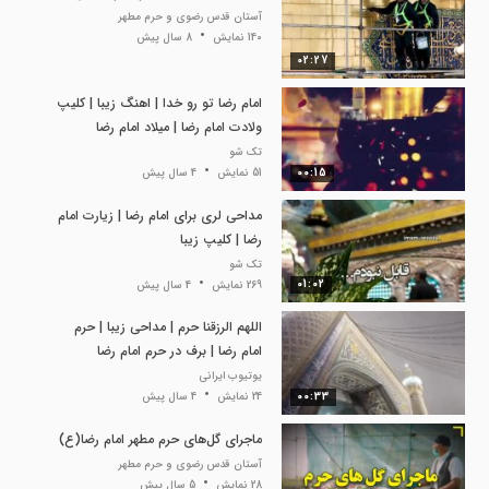
آستان قدس رضوی و حرم مطهر
140 نمایش
8 سال پیش
02:27
امام رضا تو رو خدا | اهنگ زیبا | کلیپ
ولادت امام رضا | میلاد امام رضا
تک شو
00:15
51 نمایش
4 سال پیش
مداحی لری برای امام رضا | زیارت امام
رضا | کلیپ زیبا
تک شو
01:02
269 نمایش
4 سال پیش
اللهم الرزقنا حرم | مداحی زیبا | حرم
امام رضا | برف در حرم امام رضا
یوتیوب ایرانی
00:33
24 نمایش
4 سال پیش
ماجرای گل‌های حرم مطهر امام رضا(ع)
آستان قدس رضوی و حرم مطهر
28 نمایش
5 سال پیش