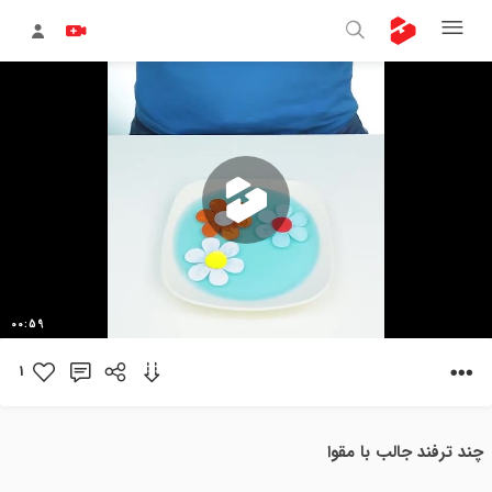
پخش
00:59
ویدیو
1
چند ترفند جالب با مقوا