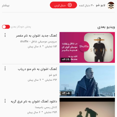
لایو شو
30 دنبال کننده
دنبال کردن
ویدیو بعدی
پخش خودکار بعدی
آهنگ جدید اشوان به نام مقصر
سرویس موسیقی شافل - shuffle
184 نمایش
8 سال پیش
03:19
آهنگ اشوان به نام منو دریاب
لایو شو
314 نمایش
7 سال پیش
04:05
دانلود آهنگ اشوان به نام غرق گریه
کانال رسمی بامیصدا
359 نمایش
6 سال پیش