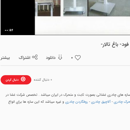
ویدیو
00:54
- باغ تالار-
دانلود
اشتراک
بیشتر
0
0 دنبال کننده
دنبال کردن
 سازه های چادری غشائی بصورت ثابت و متحرک در ایران میباشد . تخصص شرکت غشا در
رک چادری
-
آلاچیق چادری
-
روفگاردن چادری
و غیره میباشد که این سازه ها برای انواع