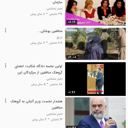
سازمان
اخبار تماشایی
391 نمایش
8 سال پیش
02:19
منافقین پوشکی....
ترنج
206 نمایش
7 سال پیش
02:08
اولین جلسه دادگاه شکایت اعضای
گروهک منافقین از سرکردگان این
سازمان تروریستی
اخبار تماشایی
88 نمایش
5 سال پیش
01:46
هشدار نخست وزیر آلبانی به گروهک
منافقین
اخبار تماشایی
22 نمایش
3 سال پیش
00:48