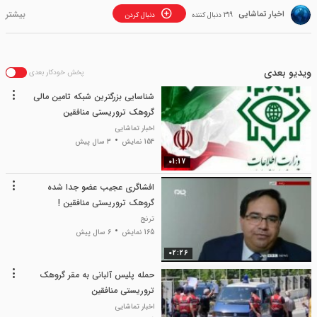
اخبار تماشایی
319 دنبال کننده
دنبال کردن
ویدیو بعدی
پخش خودکار بعدی
شناسایی بزرگترین شبکه تامین مالی
گروهک تروریستی منافقین
اخبار تماشایی
154 نمایش
3 سال پیش
01:17
افشاگری عجیب عضو جدا شده
گروهک تروریستی منافقین !
ترنج
165 نمایش
6 سال پیش
02:26
حمله پلیس آلبانی به مقر گروهک
تروریستی منافقین
اخبار تماشایی