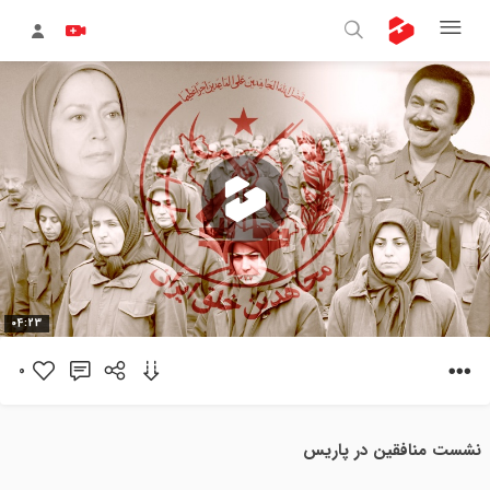
پخش
04:23
ویدیو
0
نشست منافقین در پاریس