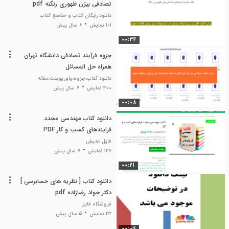
تصادفی بیژن ظهوری زنگنه pdf
دانلود رایگان کتاب و خلاصع کتاب
101 نمایش
6 سال پیش
00:34
جزوه فرآیند تصادفی دانشگاه تهران
همراه حل المسائل
دانلود کتاب،جزوه،پاورپوینت،مقاله
300 نمایش
7 سال پیش
00:08
دانلود کتاب مهندسی مجدد
فرایندهای کسب و کار PDF
فایل اندیش
136 نمایش
7 سال پیش
00:21
دانلود کتاب [ نظریه های حسابرسی ]
دکتر جواد رضازاده pdf
فروشگاه فایل
122 نمایش
5 سال پیش
00:06