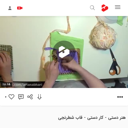
پخش
18:15
ویدیو
0
هنر دستی - کار دستی - قاب شطرنجی