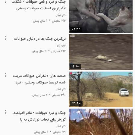
جنگ و نبرد واقعی حیوانات - شگفت
انگیزترین لحظات حیوانات وحشی
2022 - مستند رازبقا
کاوشگر
314 نمایش
1 سال پیش
09:32
بزرگترین جنگ ها در دنیای حیوانات
لایو شو
493 نمایش
6 سال پیش
14:10
صحنه های دلخراش حیوانات دریده
شده توسط حیوانات وحشی - نبرد
حیوانات - حیوانات
کاوشگر
490 نمایش
2 سال پیش
22:50
جنگ و نبرد حیوانات - مادر قدرتمند
گورخر برای نجات نوزادش به پا
میخیزد - حیوانات
کاوشگر
141 نمایش
1 سال پیش