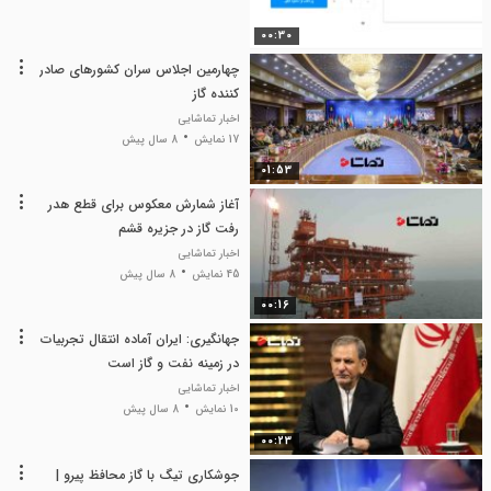
00:30
چهارمین اجلاس سران کشورهای صادر
کننده گاز
اخبار تماشایی
17 نمایش
8 سال پیش
01:53
آغاز شمارش معکوس برای قطع هدر
رفت گاز در جزیره قشم
اخبار تماشایی
45 نمایش
8 سال پیش
00:16
جهانگیری: ایران آماده انتقال تجربیات
در زمینه نفت و گاز است
اخبار تماشایی
10 نمایش
8 سال پیش
00:23
جوشکاری تیگ با گاز محافظ پیرو |