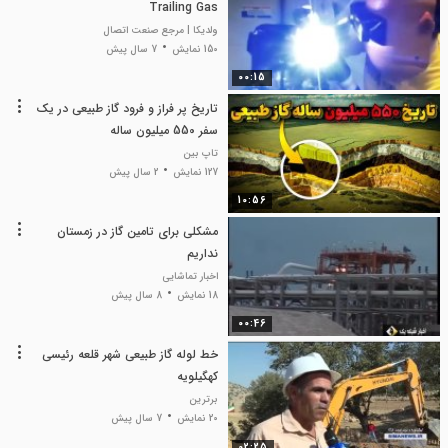
Trailing Gas
ولدیکا | مرجع صنعت اتصال
150 نمایش
7 سال پیش
00:15
تاریخ پر فراز و فرود گاز طبیعی در یک
سفر 550 میلیون ساله
تاپ بین
127 نمایش
2 سال پیش
10:56
مشکلی برای تامین گاز در ‌زمستان
نداریم
اخبار تماشایی
18 نمایش
8 سال پیش
00:46
خط لوله گاز طبیعی شهر قلعه رئیسی
کهگیلویه
برترین
20 نمایش
7 سال پیش
02:25