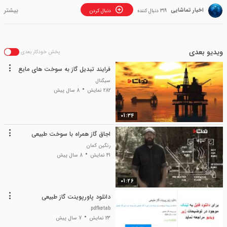
اخبار تماشایی
319 دنبال کننده
دنبال کردن
ویدیو بعدی
پخش خودکار بعدی
فرایند تبدیل گاز به سوخت های مایع
سیگنال
282 نمایش
8 سال پیش
01:34
اجاق گاز همراه با سوخت طبیعی
رنگین کمان
41 نمایش
8 سال پیش
01:26
دانلود پاورپوینت گاز طبیعی
pdfketab
23 نمایش
7 سال پیش