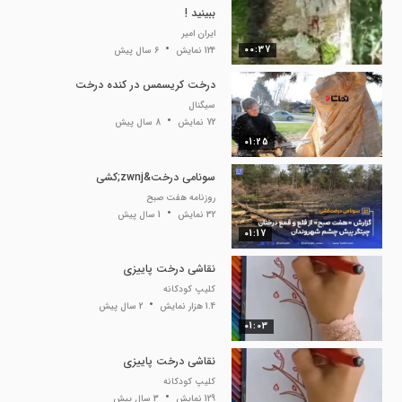
ببینید !
ایران امیر
00:37
124 نمایش
6 سال پیش
درخت کریسمس در کنده درخت
سیگنال
72 نمایش
8 سال پیش
01:25
سونامی درخت&zwnj;کشی
روزنامه هفت صبح
32 نمایش
1 سال پیش
01:17
نقاشی درخت پاییزی
کلیپ کودکانه
1.4 هزار نمایش
2 سال پیش
01:03
نقاشی درخت پاییزی
کلیپ کودکانه
129 نمایش
3 سال پیش