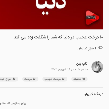
10 درخت عجیب در دنیا که شما را شگفت زده می کند
1 هزار نمایش
تاپ بین
منتشر شده در
16 شهریور 1402
متفرقه
درخت عجیب
درخت
انواع در
دیدگاه کاربران
برای ارسال دیدگاه لطفا
و