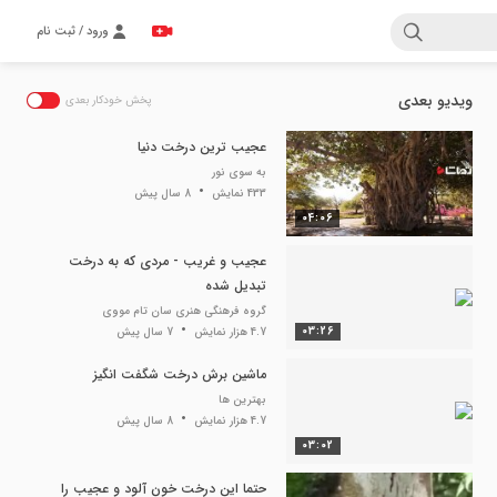
ورود / ثبت نام
ویدیو بعدی
پخش خودکار بعدی
عجیب ترین درخت دنیا
به سوی نور
433 نمایش
8 سال پیش
04:06
عجیب و غریب - مردی که به درخت
تبدیل شده
گروه فرهنگی هنری سان تام مووی
03:26
4.7 هزار نمایش
7 سال پیش
ماشین برش درخت شگفت انگیز
بهترین ها
4.7 هزار نمایش
8 سال پیش
03:02
حتما این درخت خون آلود و عجیب را