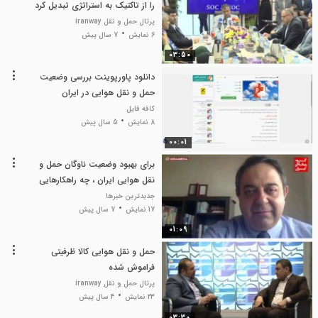
را از تاکتیک به استراتژی تبدیل کرد
پرتال حمل و نقل iranway
6 نمایش
7 سال پیش
03:50
دانلود پاورپوینت بررسی وضعیت
حمل و نقل هوایی در ایران
کافه فایل
8 نمایش
5 سال پیش
00:01
برای بهبود وضعیت ناوگان حمل و
نقل هوایی ایران ، چه راهکارهایی
وجود دارد ؟
جدیدترین خبرها
17 نمایش
7 سال پیش
01:09
حمل و نقل هوایی کالا ظرفیتی
فراموش شده
پرتال حمل و نقل iranway
23 نمایش
4 سال پیش
03:30