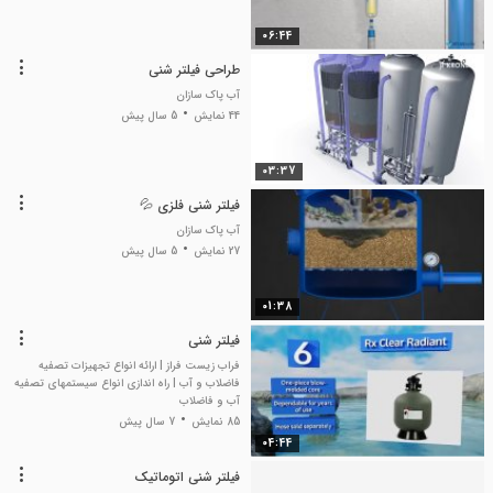
06:44
طراحی فیلتر شنی
آب پاک سازان
44 نمایش
5 سال پیش
03:37
فیلتر شنی فلزی 💦
آب پاک سازان
27 نمایش
5 سال پیش
01:38
فیلتر شنی
فراب زیست فراز | ارائه انواع تجهیزات تصفیه
فاضلاب و آب | راه اندازی انواع سیستمهای تصفیه
آب و فاضلاب
85 نمایش
7 سال پیش
04:44
فیلتر شنی اتوماتیک