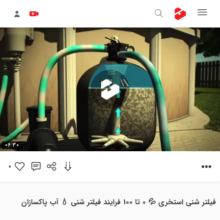
پخش
06:30
ویدیو
0
فیلتر شنی استخری 💦 0 تا 100 فرایند فیلتر شنی 💧 آب پاکسازان