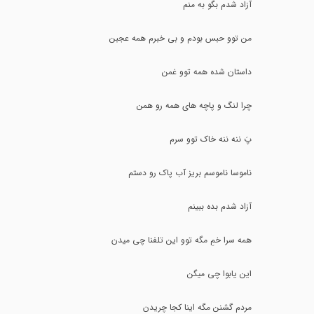
آزاد شدم بگو به منم
من توو حبس بودم و بی خبرم همه عجبن
داستان شده همه توو غمن
چرا لنگ و پاچه های همه رو همن
پَ ننه ننه خاک توو سرم
ناموسا ناموسم بریز آب پاک رو دستم
آزاد شدم بده ببینم
همه سرا خمِ مگه توو این تلفنا چی میدن
این یابوا چی میگن
مردم گشنن مگه اینا کجا چریدن