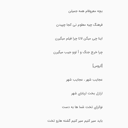
بچه معروفام همه جمیلن
فرهنگ چیه معلوم نی کجا چپیدن
اینا چی میگن لاتا چرا فیلم میگیرن
چرا خرج جنگ و أ توو جیب میگیرن
[کروس]
عجایب شهر ، عجایب شهر
ارازل بخت اربابای شهر
نوکرای تخت شما ها به دست
باید سیر کنیم سیر کنیم گشنه هارو تخت