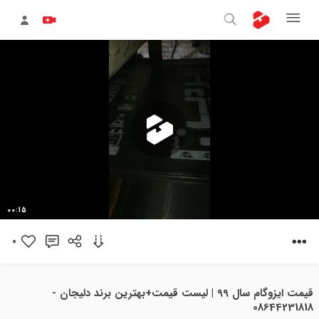
پخش
00:15
ویدیو
0
قیمت ایزوگام سال 99 | لیست قیمت+بهترین برند دلیجان -
08644231818