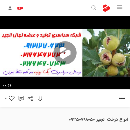
پخش
00:54
ویدیو
0
انواع درخت انجیر 09350798050