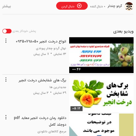
گردو چندلر
0 دنبال کننده
دنبال کردن
ویدیو بعدی
پخش خودکار بعدی
انواع درخت انجیر 09350798050
نهال گردو چندلر پیوندی
23 نمایش
7 سال پیش
00:46
برگ های شفابخش درخت انجیر
جدیدترین ها
39 نمایش
3 سال پیش
05:12
دانلود رمان درخت انجیر معابد pdf
دوجلد کامل
مرجع کالاهای دانلودی