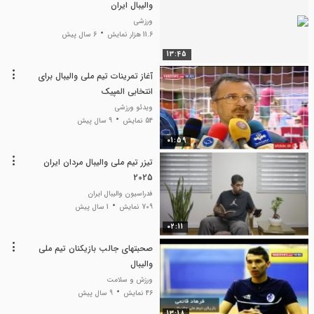
والیبال ایران
ورزشی
11.6 هزار نمایش
6 سال پیش
13:45
آغاز تمرینات تیم ملی والیبال برای
انتخابی المپیک
ویدئو ورزشی
54 نمایش
9 سال پیش
01:59
تیزر تیم ملی والیبال مردان ایران
2025
فدراسیون والیبال ایران
709 نمایش
1 سال پیش
02:11
صحبتهای جالب بازیکنان تیم ملی
والیبال
ورزش و سلامت
46 نمایش
9 سال پیش
13:18