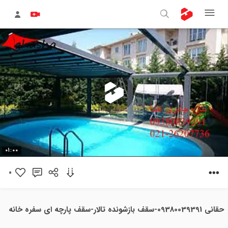
پخش
01:00
ویدیو
0
حقانی 09380039391-سقف بازشونده تالار-سقف پارچه ای سفره خانه