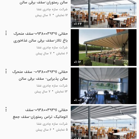
سالن رستوران-سقف برقی سالن
غذاخوری
شرکت سازه چادری غشا
12 نمایش
7 سال پیش
01:24
حقانی 09380039391-سقف متحرک
باغ تالار-سقف برقی سالن غذاخوری
شرکت سازه چادری غشا
6 نمایش
7 سال پیش
01:12
حقانی 09380039391- سقف متحرک
سالن پذیرایی- سقف برقی سالن
رستوران
شرکت سازه چادری غشا
13 نمایش
7 سال پیش
01:06
حقانی 09380039391-سقف
اتوماتیک تراس رستوران-سقف جمع
شونده حیاط رستوران
شرکت سازه چادری غشا
5 نمایش
6 سال پیش
01:42