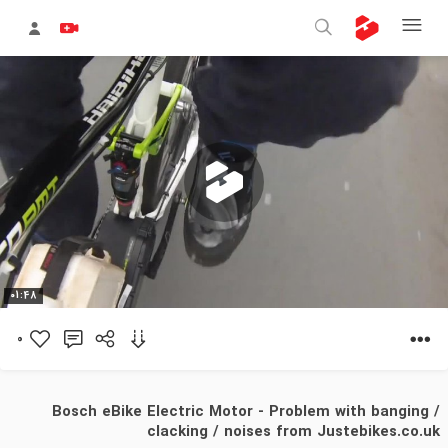
پخش
01:48
ویدیو
0
Bosch eBike Electric Motor - Problem with banging /
clacking / noises from Justebikes.co.uk