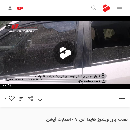
پخش
00:25
ویدیو
0
نصب پاور ویندوز هایما اس 7 - اسمارت آپشن