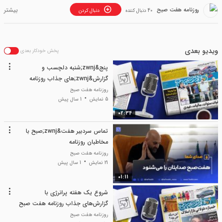
روزنامه هفت صبح
40 دنبال کننده
دنبال کردن
ویدیو بعدی
پخش خودکار بعدی
پنج&zwnj;شنبه دلچسب و
گزارش&zwnj;های جذاب روزنامه
هفت صبح
روزنامه هفت صبح
5 نمایش
1 سال پیش
02:34
تماس سردبیر هفت&zwnj;صبح با
مخاطبان روزنامه
روزنامه هفت صبح
21 نمایش
1 سال پیش
01:11
شروع یک هفته پرانرژی با
گزارش‌های جذاب روزنامه هفت صبح
روزنامه هفت صبح