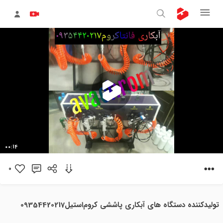
پخش
00:14
ویدیو
0
تولیدکننده دستگاه های آبکاری پاششی کروم‌استیل09354420217 ‌