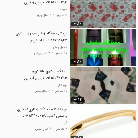
09195642293 فرمول آبکاری
مهرداد
11 نمایش
6 سال پیش
00:10
فروش دستگاه آبکار -فرمول آبکاری
09127692842 ایلیا کروم
مخمل پاش
17 نمایش
7 سال پیش
00:10
دستگاه آبکاری فانتاکروم
09195642293 فرمول آبکاری
فانتاکروم
نیو کالر
17 نمایش
6 سال پیش
00:24
تولیدکننده دستگاه آبکاری/آبکاری
پاششی /کروم/09354420217
آوا
8 نمایش
7 سال پیش
00:10