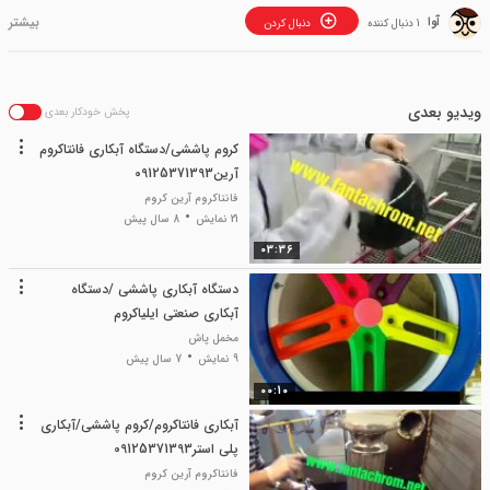
آوا
1 دنبال کننده
دنبال کردن
ویدیو بعدی
پخش خودکار بعدی
کروم پاششی/دستگاه آبکاری فانتاکروم
آرین09125371393
فانتاکروم آرین کروم
21 نمایش
8 سال پیش
03:36
دستگاه آبکاری پاششی /دستگاه
آبکاری صنعتی ایلیاکروم
09127692842
مخمل پاش
9 نمایش
7 سال پیش
00:10
آبکاری فانتاکروم/کروم پاششی/آبکاری
پلی استر09125371393
فانتاکروم آرین کروم