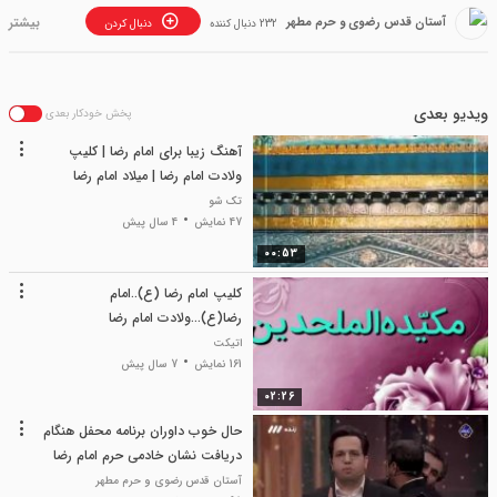
آستان قدس رضوی و حرم مطهر
232 دنبال کننده
دنبال کردن
ویدیو بعدی
پخش خودکار بعدی
آهنگ زیبا برای امام رضا | کلیپ
ولادت امام رضا | میلاد امام رضا
تک شو
47 نمایش
4 سال پیش
00:53
کلیپ امام رضا (ع)..امام
رضا(ع)...ولادت امام رضا
اتیکت
161 نمایش
7 سال پیش
02:26
حال خوب داوران برنامه محفل هنگام
دریافت نشان خادمی حرم امام رضا
علیه السلام
آستان قدس رضوی و حرم مطهر