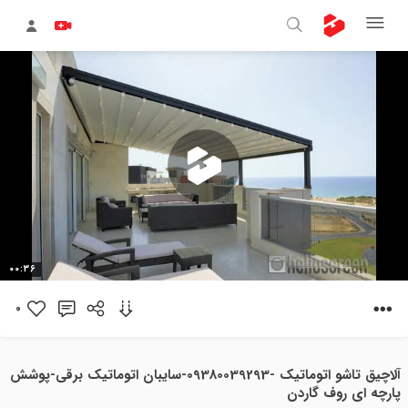
پخش
00:36
ویدیو
0
آلاچیق تاشو اتوماتیک -09380039293-سایبان اتوماتیک برقی-پوشش
پارچه ای روف گاردن