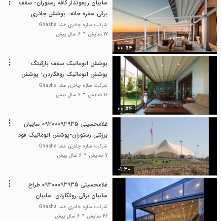
سایبان ریموتدار کافه رستوران- سقف
برقی سفره خانه- پوشش چادری
اتوماتیک
شرکت سازه چادری غشا Ghasha
22 نمایش
6 سال پیش
00:54
پوشش اتوماتیک سقف پارکینگ-
پوشش اتوماتیک روفگاردن- پوشش
جمع شونده حیاط رستوران- پوشش
شرکت سازه چادری غشا Ghasha
16 نمایش
6 سال پیش
مدرن حیاط رستوران-
00:54
غلامحسینی 09300093935 سایبان
برزنتی رستوران-پوشش اتوماتیک فود
کورت- پوشش اتوماتیک حیاط-
شرکت سازه چادری غشا Ghasha
7 نمایش
6 سال پیش
01:30
غلامحسینی 09300093935 طراح
سایبان برقی روفگاردن. سایبان
اتوماتیک استخر. پوشش جمع شونده
شرکت سازه چادری غشا Ghasha
46 نمایش
6 سال پیش
سقف کافه رستوران