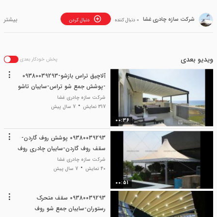
شرکت سازه چادری غشا
0 دنبال کننده
دنبال کردن
ویدیو بعدی
پخش خودکار بعدی
آلاچیق تراس بازشو-09380039293
-پوشش جمع شو تراس-سایبان تاشو
شرکت سازه چادری غشا
317 نمایش
7 سال پیش
00:36
09380039293 پوشش روف گاردن-
سقف روف گاردن-سایبان چادری روف
گاردن
شرکت سازه چادری غشا
40 نمایش
7 سال پیش
00:51
09380039293 سقف متحرک
رستوران-سایبان جمع شو روف